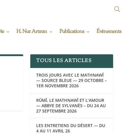
îe
H. Nur Artıran
Publications
Évènements
TOUS LES ARTICLES
TROIS JOURS AVEC LE MATHNAWÎ
— SOURCE BLEUE — 29 OCTOBRE –
1ER NOVEMBRE 2026
RÛMÎ, LE MATHNAWÎ ET L’AMOUR
— ABBYE DE SYLVANÈS – DU 24 AU
27 SEPTEMBRE 2026
LES ENTRETIENS DU DÉSERT — DU
4 AU 11 AVRIL 26