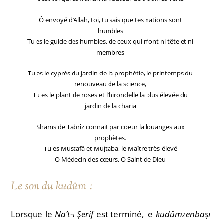
Ô envoyé d’Allah, toi, tu sais que tes nations sont
humbles
Tu es le guide des humbles, de ceux qui n’ont ni tête et ni
membres
Tu es le cyprès du jardin de la prophétie, le printemps du
renouveau de la science,
Tu es le plant de roses et l’hirondelle la plus élevée du
jardin de la charia
Shams de Tabrîz connait par coeur la louanges aux
prophètes.
Tu es Mustafâ et Mujtaba, le Maître très-élevé
O
Médecin des cœurs
, O Saint de Dieu
Le son du kudûm :
Lorsque le
Na’t-ı Şerif
est terminé, le
kudûmzenbaşı