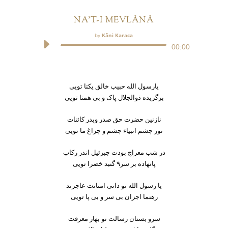
NA'T-I MEVLÂNÂ
by
Kâni Karaca
Audio
00:00
Player
یارسول الله حبیب خالق یکتا تویی
برگزیده ذوالجلال پاک و بی همتا تویی
نازنین حضرت حق صدر وبدر کائنات
نور چشم انبیاء چشم و چراغ ما تویی
در شب معراج بودت جبرئیل اندر رکاب
پانهاده بر سر۹ گنبد خضرا تویی
یا رسول الله تو دانی امتانت عاجزند
رهنما اجزان بی سر و بی پا تویی
سرو بستان رسالت نو بهار معرفت