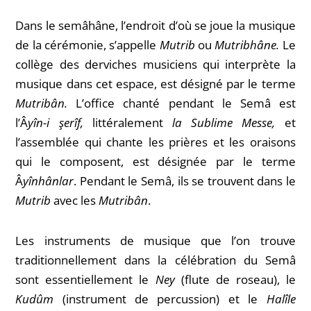
Dans le semâhâne, l’endroit d’où se joue la musique
de la cérémonie, s’appelle
Mutrib
ou
Mutribhâne.
Le
collège des derviches musiciens qui interprète la
musique dans cet espace, est désigné par le terme
Mutribân.
L’office chanté pendant le Semâ est
l’Â
yîn-i şerîf,
littéralement
la Sublime Messe,
et
l’
assemblée qui chante les prières et les oraisons
qui le composent, est désignée par le terme
Â
yînhânlar
. Pendant le Semâ, ils se trouvent dans le
Mutrib
avec les
Mutribân
.
Les instruments de musique que l’on trouve
traditionnellement dans la célébration du Semâ
sont essentiellement le
Ney
(flute de roseau), le
Kudûm
(instrument de percussion) et le
Halîle