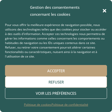
contemplation de la face
, puis la salutation mutuelle
Gestion des consentements
la main sur le coeur se dit
Niyâz Cemâl Cemâle
concernant les cookies
littéralement
salutation face à face
. C’est la
Pour vous offrir la meilleure expérience de navigation possible, nous
consécration du souffle divin et de la présence de la
utilisons des technologies telles que des cookies pour stocker ou accéder
perfection de l’être absolu dans l’être humain. En
à des outils d'information. Accepter ces technologies nous permettra de
gérer les informations comme celles concernant les comportements ou
même temps, c’est une prière pour qu’Allah Tout-
habitudes de navigation ou les IDs uniques contenus dans ce site.
puissant manifeste Son attribut
As-Salâm السّلام
– la
Refuser, ou retirer votre consentement pourrait altérer certaines
fonctionalités ou caractéristiques, nuisant ainsi à la navigation et à
Paix. Cette marche circulaire est répétée ainsi trois
l'utilisation de ce site.
fois. Il s’agit pour les âmes se trouvant dans le corps
des semâzen de se saluer mutuellement.
ACCEPTER
La cérémonie du Semâ et les salutations :
REFUSER
VOIR LES PRÉFÉRENCES
Le Semâ symbolise le
mi’râj المعراج
, le voyage
spirituel des cân, qui dans cette ascension se
Politique de cookies
Politique de confidentialité
tournent vers Dieu et par amour pour Lui, s’élèvent