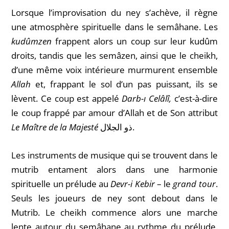
Lorsque l’improvisation du ney s’achève, il règne
une atmosphère spirituelle dans le semâhane. Les
kudûmzen
frappent alors un coup sur leur kudûm
droits, tandis que les semâzen, ainsi que le cheikh,
d’une même voix intérieure murmurent ensemble
Allah
et, frappant le sol d’un pas puissant, ils se
lèvent.
Ce coup est appelé
Darb-ı Celâlî,
c’est-à-dire
le coup frappé par amour d’Allah et de Son attribut
Le Maître de la Majesté
ذو الجلال.
Les instruments de musique qui se trouvent dans le
mutrib entament alors dans une harmonie
spirituelle un prélude au
Devr-i Kebir
– le
grand tour
.
Seuls les joueurs de ney sont debout dans le
Mutrib. Le cheikh commence alors une marche
lente autour du semâhane au rythme du prélude.