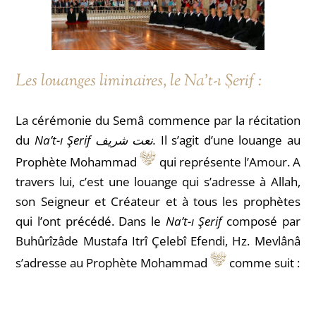
Les louanges liminaires, le Na’t-ı Şerif :
La cérémonie du Semâ commence par la récitation
du
Na’t-ı Şerif
نعت شریف.
Il s’agit d’une louange au
Prophète Mohammad
qui représente l’Amour. A
travers lui, c’est une louange qui s’adresse à Allah,
son Seigneur et Créateur et à tous les prophètes
qui l’ont précédé.
Dans le
Na’t-ı Şerif
composé par
Buhûrîzâde Mustafa Itrî Çelebî Efendi, Hz. Mevlânâ
s’adresse au Prophète Mohammad
comme suit :