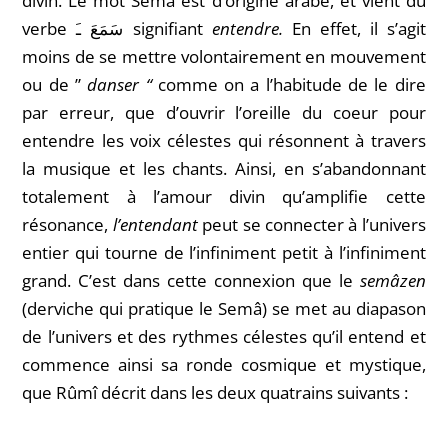
divin. Le mot Semâ est d’origine arabe, et vient du
verbe سَمَعَ
ـَ
signifiant
entendre.
En effet, il s’agit
moins de se mettre volontairement en mouvement
ou de ”
danser “
comme on a l’habitude de le dire
par erreur, que d’ouvrir l’oreille du coeur pour
entendre les voix célestes qui résonnent à travers
la musique et les chants. Ainsi, en s’abandonnant
totalement à l’amour divin qu’amplifie cette
résonance,
l’entendant
peut se connecter à l’univers
entier qui tourne de l’infiniment petit à l’infiniment
grand. C’est dans cette connexion que le
semâzen
(derviche qui pratique le Semâ) se met au diapason
de l’univers et des rythmes célestes qu’il entend et
commence ainsi sa ronde cosmique et mystique,
que Rûmî décrit dans les deux quatrains suivants :