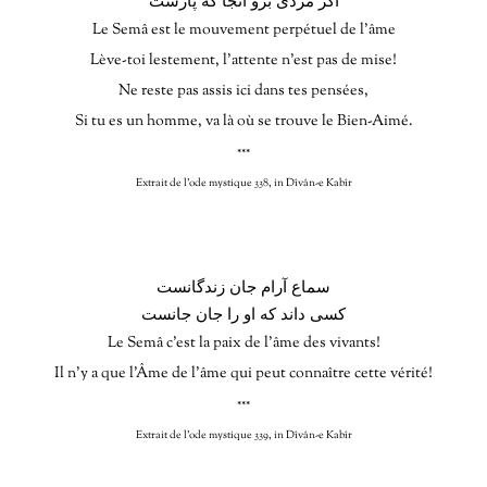
Le Semâ est le mouvement perpétuel de l’âme
Lève-toi lestement, l’attente n’est pas de mise!
Ne reste pas assis ici dans tes pensées,
Si tu es un homme, va là où se trouve le Bien-Aimé.
***
Extrait de l’ode mystique 338, in Dîvân-e Kabîr
سماع آرام جان زندگانست
کسی داند که او را جان جانست
Le Semâ c’est la paix de l’âme des vivants!
Il n’y a que l’Âme de l’âme qui peut connaître cette vérité!
***
Extrait de l’ode mystique 339, in Dîvân-e Kabîr