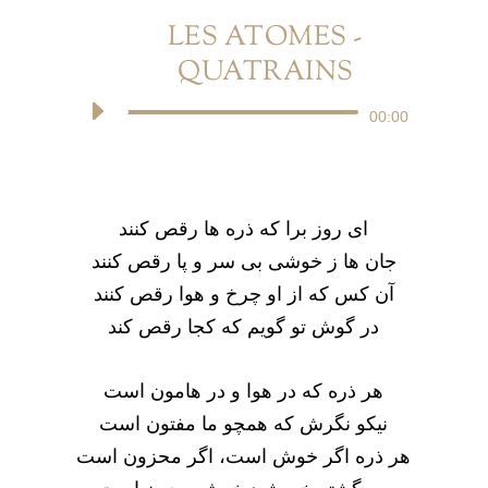
LES ATOMES -
QUATRAINS
Audio
00:00
Player
ای روز برا که ذره ها رقص کنند
جان ها ز خوشی بی سر و پا رقص کنند
آن کس که از او چرخ و هوا رقص کنند
در گوش تو گویم که کجا رقص کند
هر ذره که در هوا و در هامون است
نیکو نگرش که همچو ما مفتون است
هر ذره اگر خوش است، اگر محزون است