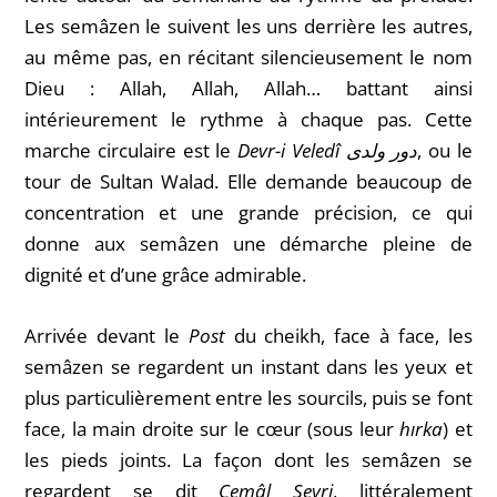
Les semâzen le suivent les uns derrière les autres,
au même pas, en récitant silencieusement le nom
Dieu : Allah, Allah, Allah… battant ainsi
intérieurement le rythme à chaque pas.
Cette
marche circulaire est le
Devr-i Veledî دور ولدی
, ou le
tour de Sultan Walad. Elle d
emande beaucoup de
concentration et une grande précision, ce qui
donne aux semâzen une démarche pleine de
dignité et d’une grâce admirable.
Arrivée devant le
Post
du cheikh, f
ace à face, les
semâzen se regardent un instant dans les yeux et
plus particulièrement entre les sourcils, puis se font
face, la main droite sur le cœur (sous leur
hırka
) et
les pieds joints.
La façon dont les semâzen se
regardent se dit
Cemâl Seyri
, littéralement