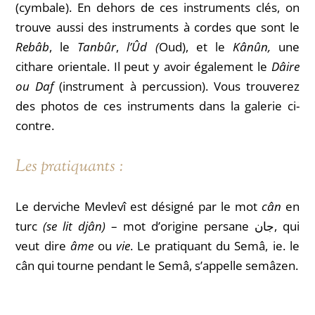
(cymbale). En dehors de ces instruments clés, on
trouve aussi des instruments à cordes que sont le
Rebâb
, le
Tanbûr
,
l’Ûd (
Oud), et le
Kânûn,
une
cithare orientale. Il peut y avoir également le
Dâire
ou Daf
(instrument à percussion). Vous trouverez
des photos de ces instruments dans la galerie ci-
contre.
Les pratiquants :
Le derviche Mevlevî est désigné par le mot
cân
en
turc
(se lit djân)
– mot d’origine persane جان, qui
veut dire
âme
ou
vie
. Le pratiquant du Semâ, ie. le
cân qui tourne pendant le Semâ, s’appelle semâzen.