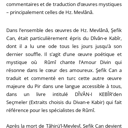
commentaires et de traduction d’œuvres mystiques
– principalement celles de Hz. Mevlânâ.
Dans l’ensemble des œuvres de Hz. Mevlânâ, Şefik
Can, était particulièrement épris du
Dîvân-e Kabîr
,
dont il a lu une ode tous les jours jusqu’à son
dernier souffle. Il s’agit d’une œuvre poétique et
mystique où Rûmî chante l’Amour Divin qui
résonne dans le cœur des amoureux.
Şefik Can a
traduit et commenté en turc cette autre
œuvre
majeure du Pir
dans une langue accessible à tous,
dans un livre intitulé
DÎVÂN-I KEBÎR’den
Seçmeler
(
Extraits choisis du Divan-e Kabir
) qui fait
référence pour les spécialistes de Rûmî.
Après la mort de Tâhirü’l-Mevlevî, Şefik Can devient