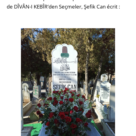
de DÎVÂN-I KEBÎR’den Seçmeler, Şefik Can écrit :