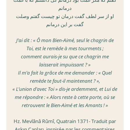
درمانم
او از سر لطف گفت درمان تو چیست گفتم وصلت
گفت بر این درمانم
J’ai dit : « Ô mon Bien-Aimé, seul le chagrin de
Toi, est le remède à mes tourments ;
comment aurais-je su que ce chagrin me
laisserait impuissant ? »
Il m’a fait la grâce de me demander : « Quel
remède te faut-il maintenant ? »,
« L’union d’avec Toi » dis-je ardemment, et Lui de
me répondre : « Alors reste à cette porte, où se
retrouvent le Bien-Aimé et les Amants ! »
Hz. Mevlânâ Rûmî, Quatrain 1371- Traduit par
Aşkın Canları, inspirée par les commentaires