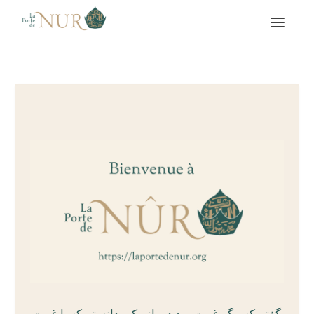
گفتم که مگر غمت بود درمانم کی دانستم که با غمت