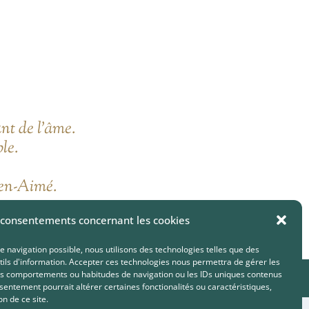
nt de l’âme.
ble.
ien-Aimé.
 consentements concernant les cookies
e navigation possible, nous utilisons des technologies telles que des
tils d'information. Accepter ces technologies nous permettra de gérer les
s comportements ou habitudes de navigation ou les IDs uniques contenus
nsentement pourrait altérer certaines fonctionalités ou caractéristiques,
on de ce site.