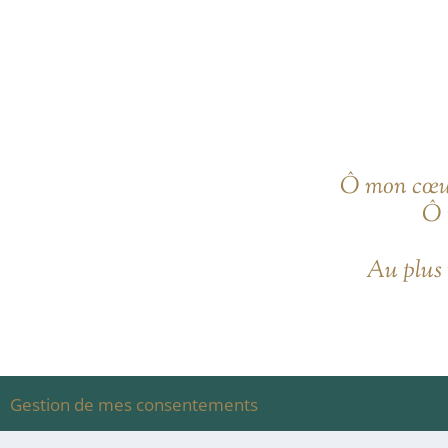
Ô mon cœur 
Ô t
Au plus 
Gestion de mes consentements