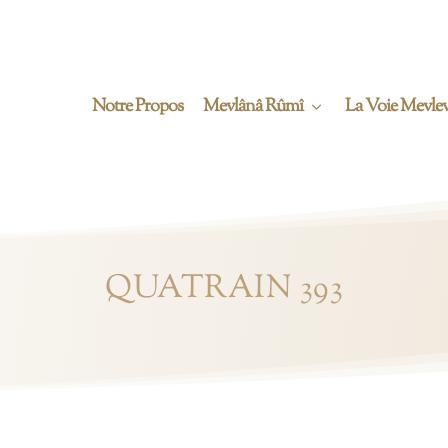
Notre Propos
Mevlânâ Rûmî
La Voie Mevlev
QUATRAIN 393
.