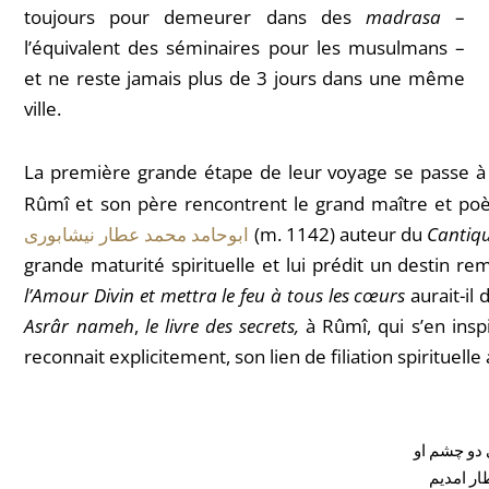
toujours pour demeurer dans des
madrasa
–
l’équivalent des séminaires pour les musulmans –
et ne reste jamais plus de 3 jours dans une même
ville.
La première grande étape de leur voyage se passe à
Rûmî et son père rencontrent le grand maître et p
ابوحامد محمد عطار نیشابوری
(m. 1142) auteur du
Cantiqu
grande maturité spirituelle et lui prédit un destin r
l’Amour Divin et mettra le feu à tous les
cœurs
aurait-i
Asrâr nameh
,
le livre des secrets,
à Rûmî, qui s’en ins
reconnait explicitement
,
son lien de filiation spirituelle 
 دو چشم او
ار امدیم