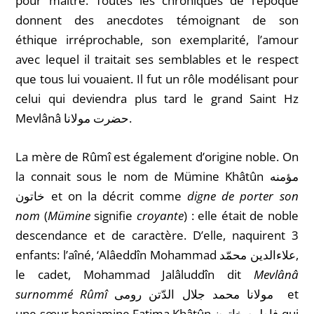
pour maître. Toutes les chroniques de l’époque
donnent des anecdotes témoignant de son
éthique irréprochable, son exemplarité, l’amour
avec lequel il traitait ses semblables et le respect
que tous lui vouaient. Il fut un rôle modélisant pour
celui qui deviendra plus tard le grand Saint Hz
Mevlânâ حضرت مولانا.
La mère de Rûmî est également d’origine noble. On
la connait sous le nom de Mümine Khâtûn مؤمنه
خاتون et on la décrit comme
digne de porter son
nom
(
Mümine
signifie
croyante
) : elle était de noble
descendance et de caractère. D’elle, naquirent 3
enfants: l’aîné, ‘Alâeddîn Mohammad
علاءالدین محمّد
,
le cadet, Mohammad Jalâluddîn dit
Mevlânâ
surnommé Rûmî
مولانا محمد جلال الدّتن رومی
et
une sœur benjamine Fatima Khâtûn فاطمه خاتون qui