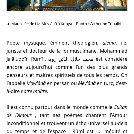
▲ Mausolée de Hz. Mevlânâ à Konya – Photo : Catherine Touaibi
Poète mystique, éminent théologien,
uléma
, i.e.
juriste et docteur de la loi musulmane, Mohammad
Jalâluddîn Rûmî
محمد جلال الدّتن رومی est considéré
encore aujourd’hui comme l’un des plus grands
penseurs et maîtres spirituels de tous les temps. On
l’appelle
Mawlânâ
en persan ou
Mevlânâ
en turc, c’est-
à-dire
notre maître
.
Il est connu partout dans le monde comme le
Sultan
de l’Amour
, tant ses poèmes chantent l’Amour
inconditionnel et trouvent un écho universel au-delà
du temps et de l’espace : Rûmî est lu, médité et