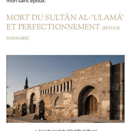
mon saint époux.
MORT DU SULTÂN AL-'ULAMÂ'
ET PERFECTIONNEMENT
[RETOUR
SOMMAIRE]
▲ Façade nord de Alâeddîn Külliyesi