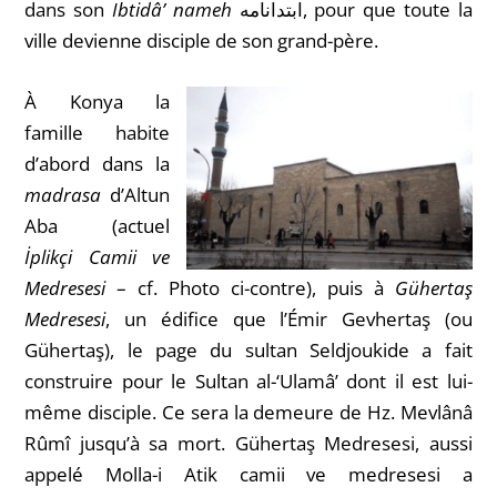
dans son
Ibtidâ’ nameh
ابتدانامه, pour que toute la
ville devienne disciple de son grand-père.
À Konya la
famille habite
d’abord dans la
madrasa
d’Altun
Aba (actuel
İplikçi Camii ve
Medresesi
– cf. Photo ci-contre), puis à
Gühertaş
Medresesi
, un édifice que l’Émir Gevhertaş (ou
Gühertaş), le page du sultan Seldjoukide a fait
construire pour le Sultan al-‘Ulamâ’ dont il est lui-
même disciple. Ce sera la demeure de Hz. Mevlânâ
Rûmî jusqu’à sa mort. Gühertaş Medresesi, aussi
appelé
Molla-i Atik camii ve medresesi a