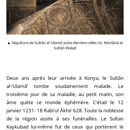
▲ Sépulture de Sultân al-‘Ulamâ’ juste derrière celles Hz. Mevlânâ et
Sultân Walad
Deux ans après leur arrivée à Konya, le Sultân
al-‘Ulamâ’ tombe soudainement malade. Le
troisième jour de sa maladie, au petit matin, son
âme quitte ce monde éphémère. C’était le 12
janvier 1231- 18 Rabi’ul Âkhir 628. Toute la noblesse
de la région assite à ses funérailles. Le Sultan
Kaykubad lui-même fut de ceux qui portèrent le