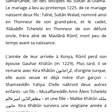
Samarcande, un des disciples du Sultân al-‘Ulamâ
‘
.
Le mariage a lieu au printemps 1225. de ce mariage
naissent deux fils : l’aîné, Sultân Walad, nommé ainsi
en l’honneur de son grand-père,
et le cadet,
‘Alâuddîn
Tchelebi en l’honneur de son défunt
oncle, frère aîné de Mavlânâ Rûmî, mort peu de
temps avant sa naissance.
L’année de leur arrivée à Konya, Rûmî perd son
épouse Gauhar
(m 1229). Plus tard, il se
Khâtûn
remarie avec Kira Khâtûn
کراخاتون
, d’origine turque,
elle aussi veuve et déjà mère d’un garçon –
Shamseddîn Yahya. D’elle naîtront deux autres
enfants : un fils – Muzaffareddîn Amir Âlem Tchelebi
مظفرالدّین امیرعالم
– et une fille – Malike
Khâtûn
ملکه
. Kira Khâtûn survivra une vingtaine année à
خاتون