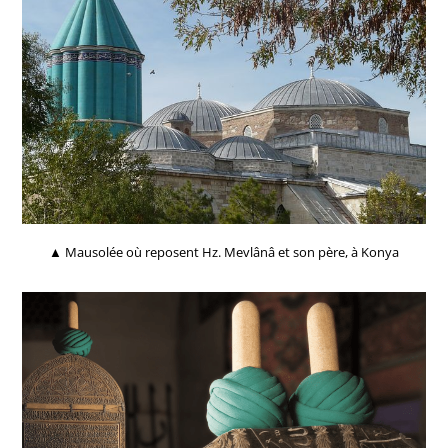
▲ Mausolée où reposent Hz. Mevlânâ et son père, à Konya