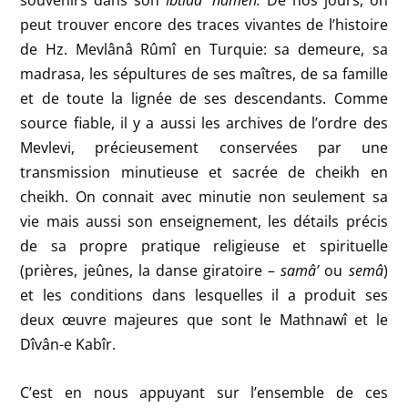
souvenirs dans son
Ibtidâ’ nameh.
De nos jours, on
peut trouver encore des traces vivantes de l’histoire
de Hz. Mevlânâ Rûmî en Turquie: sa demeure, sa
madrasa, les sépultures de ses maîtres, de sa famille
et de toute la lignée de ses descendants. Comme
source fiable, il y a aussi les archives de l’ordre des
Mevlevi, précieusement conservées par une
transmission minutieuse et sacrée de cheikh en
cheikh. On connait avec minutie non seulement sa
vie mais aussi son enseignement, les détails précis
de sa propre pratique religieuse et spirituelle
(prières, jeûnes, la danse giratoire –
samâ’
ou
semâ
)
et les conditions dans lesquelles il a produit ses
deux
œuvre
majeures que sont le Mathnawî et le
Dîvân-e Kabîr.
C’est en nous appuyant sur l’ensemble de ces