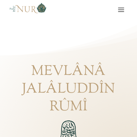
MEVLÂNÂ
JALÂLUDDÎN
RÛMÎ