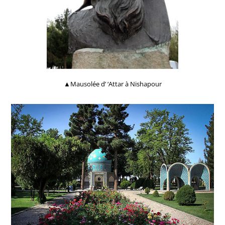
▲Mausolée d’ ‘Attar à Nishapour