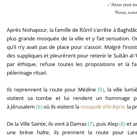
« ‘Attar était 
Nous, nous 
Après Nishapour, la famille de Rûmî s’arrête à Baghdâ
plus grande mosquée de la ville et y fait sensation. O
qu’il n’y avait pas de place pour s’assoir. Malgré l’insi
des suppliques et pleurèrent pour retenir le Sultân al-
par éthique, refuse toutes les propositions et la f
pèlerinage rituel.
Ils reprennent la route pour Médine
(5)
, la ville lum
visitent sa tombe et lui rendent un hommage prof
à Jérusalem
(6)
où ils visitent la
mosquée d’Al-Aqs’a
,
la p
De la Ville Sainte, ils vont à
Damas
(7)
, puis
Alep
(8)
et a
une brève halte, ils prennent la route pour Lar