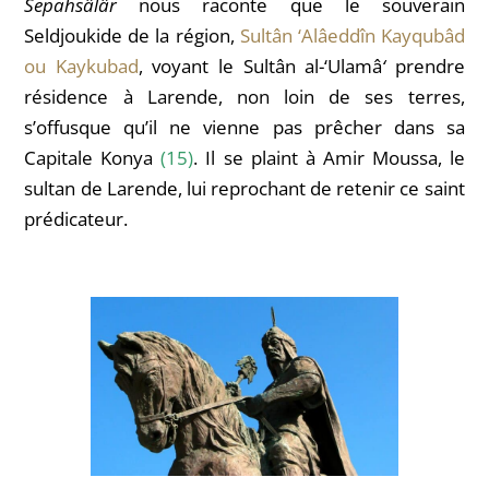
Sepahsâlâr
nous raconte que l
e souverain
Seldjoukide de la région,
Sultân
‘Alâeddîn
Kayqubâd
ou Kaykubad
, voyant le Sultân al-‘Ulamâ
‘
prendre
résidence à Larende, non loin de ses terres,
s’offusque qu’il ne vienne pas prêcher dans sa
Capitale Konya
(15)
. Il se plaint à Amir Moussa, le
sultan de Larende, lui reprochant de retenir ce saint
prédicateur.