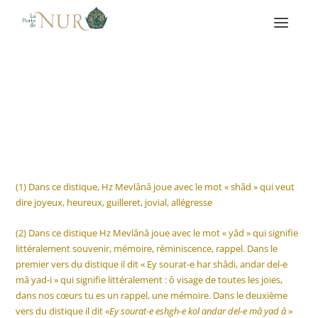
(1) Dans ce distique, Hz Mevlânâ joue avec le mot « shâd » qui veut
dire joyeux, heureux, guilleret, jovial, allégresse
(2) Dans ce distique Hz Mevlânâ joue avec le mot « yâd » qui signifie
littéralement souvenir, mémoire, réminiscence, rappel. Dans le
premier vers du distique il dit « Ey sourat-e har shâdi, andar del-e
mâ yad-i » qui signifie littéralement : ô visage de toutes les joies,
dans nos cœurs tu es un rappel, une mémoire. Dans le deuxième
vers du distique il dit «
Ey sourat-e eshgh-e kol andar del-e mâ yad â
»