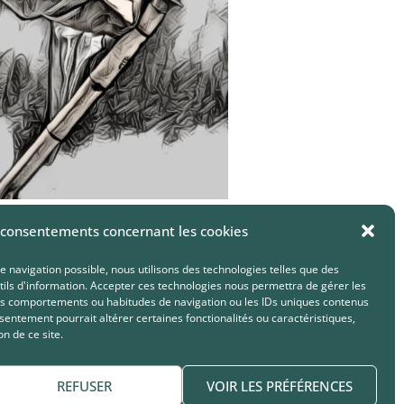
r
o
w
k
e
y
s
t
o
 consentements concernant les cookies
i
n
e navigation possible, nous utilisons des technologies telles que des
tils d'information. Accepter ces technologies nous permettra de gérer les
c
s comportements ou habitudes de navigation ou les IDs uniques contenus
r
nsentement pourrait altérer certaines fonctionalités ou caractéristiques,
on de ce site.
e
a
REFUSER
VOIR LES PRÉFÉRENCES
s