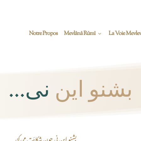
Notre Propos
Mevlânâ Rûmî
La Voie Mevlev
…
نی
بشنو این