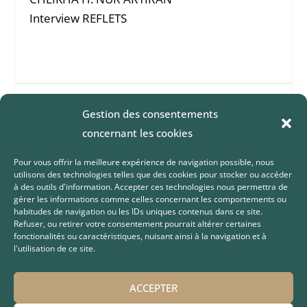
Interview REFLETS
SHARE:
Gestion des consentements
concernant les cookies
Pour vous offrir la meilleure expérience de navigation possible, nous
utilisons des technologies telles que des cookies pour stocker ou accéder
à des outils d'information. Accepter ces technologies nous permettra de
gérer les informations comme celles concernant les comportements ou
habitudes de navigation ou les IDs uniques contenus dans ce site.
Previous
Next
Refuser, ou retirer votre consentement pourrait altérer certaines
fonctionalités ou caractéristiques, nuisant ainsi à la navigation et à
l'utilisation de ce site.
Les cœurs s’apaisent
Les amis de Hauteville
avec l’invocation de
Dieu – Revue Sources
ACCEPTER